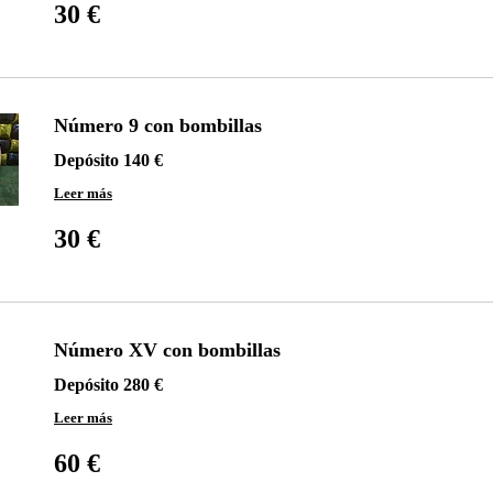
euros
30 €
Número 9 con bombillas
Depósito 140 €
Leer más
30
euros
30 €
Número XV con bombillas
Depósito 280 €
Leer más
60
euros
60 €