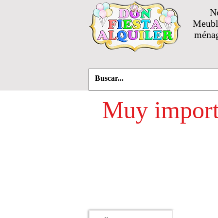
N
Meuble
ménag
Muy importa