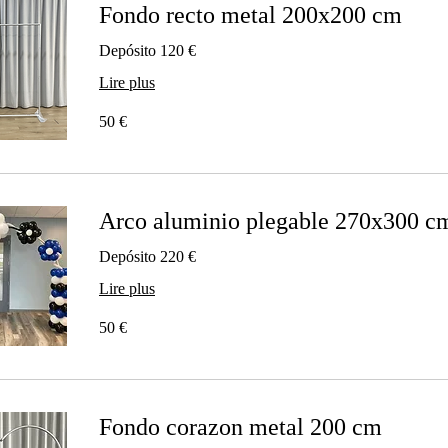
Fondo recto metal 200x200 cm
Depósito 120 €
Lire plus
50
50 €
euros
Arco aluminio plegable 270x300 c
Depósito 220 €
Lire plus
50
50 €
euros
Fondo corazon metal 200 cm