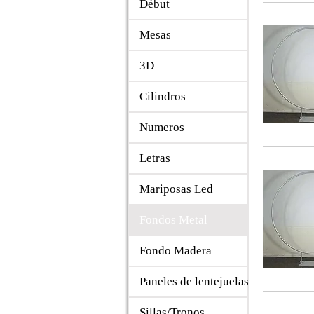
Début
Mesas
3D
Cilindros
Numeros
Letras
Mariposas Led
Fondos Metal
Fondo Madera
Paneles de lentejuelas
Sillas/Tronos