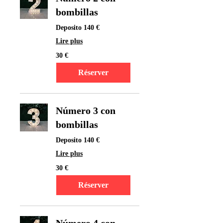
bombillas
Deposito 140 €
Lire plus
30
30 €
euros
Réserver
Número 3 con
bombillas
Deposito 140 €
Lire plus
30
30 €
euros
Réserver