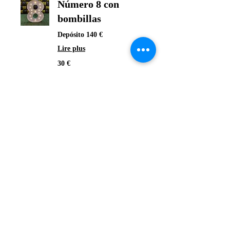
Número 8 con
bombillas
Depósito 140 €
Lire plus
30
30 €
euros
Réserver
Número 9 con
bombillas
Depósito 140 €
Lire plus
30
30 €
euros
Réserver