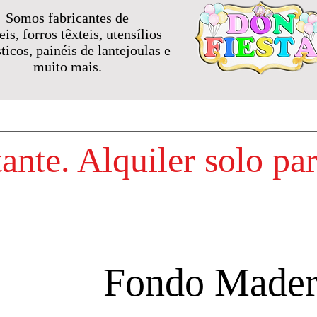
Somos fabricantes de
is, forros têxteis, utensílios
icos, painéis de lantejoulas e
muito mais.
nte. Alquiler solo pa
Fondo Mader