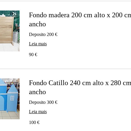
Fondo madera 200 cm alto x 200 c
ancho
Deposito 200 €
Leia mais
90
90 €
euros
Fondo Catillo 240 cm alto x 280 c
ancho
Deposito 300 €
Leia mais
100
100 €
euros