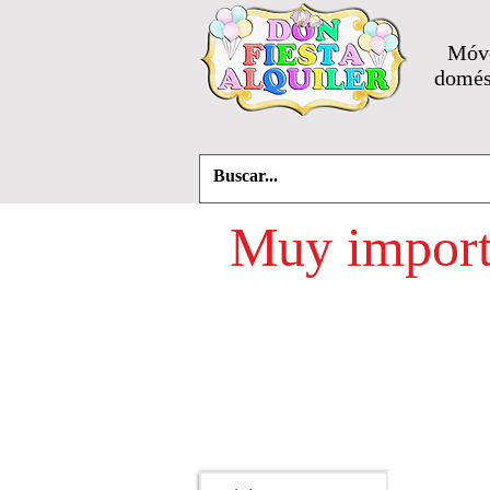
Móve
domést
Muy importa