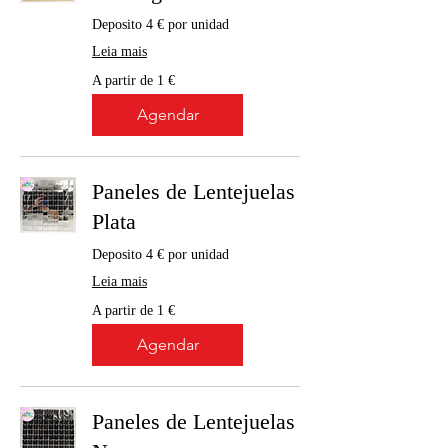
Deposito 4 € por unidad
Leia mais
A
A partir de 1 €
partir
de
1
Agendar
euro
Paneles de Lentejuelas
Plata
Deposito 4 € por unidad
Leia mais
A
A partir de 1 €
partir
de
1
Agendar
euro
Paneles de Lentejuelas