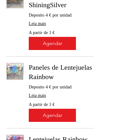
ShiningSilver
Deposito 4 € por unidad
Leia mais
A
A partir de 1 €
partir
de
1
Agendar
euro
Paneles de Lentejuelas
Rainbow
Deposito 4 € por unidad
Leia mais
A
A partir de 1 €
partir
de
1
Agendar
euro
Lentejuelas Rainbow