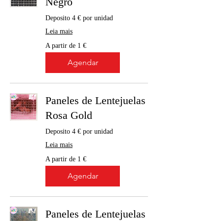
Negro
Deposito 4 € por unidad
Leia mais
A
A partir de 1 €
partir
de
1
Agendar
euro
Paneles de Lentejuelas
Rosa Gold
Deposito 4 € por unidad
Leia mais
A
A partir de 1 €
partir
de
1
Agendar
euro
Paneles de Lentejuelas